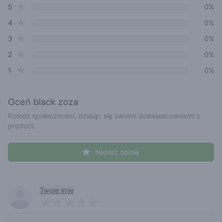
star reviews
Review data
5
0%
star reviews
4
0%
star reviews
3
0%
star reviews
2
0%
star reviews
1
0%
Oceń
black zoza
Pomóż społeczności, dzieląc się swoimi doświadczeniami z
product.
Napisz opinię
Recent reviews
Twoje imię
Pick a rating
Write review