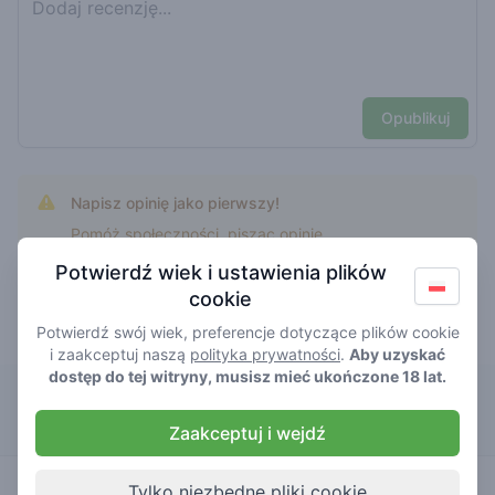
Opublikuj
Napisz opinię jako pierwszy!
Pomóż społeczności, pisząc opinię.
Potwierdź wiek i ustawienia plików
cookie
Potwierdź swój wiek, preferencje dotyczące plików cookie
Najwyżej oceniane black zoza
i zaakceptuj naszą
polityka prywatności
.
Aby uzyskać
dostęp do tej witryny, musisz mieć ukończone 18 lat.
New York
Zaakceptuj i wejdź
5
black zoza
/ 5
€€€€€
Tylko niezbędne pliki cookie