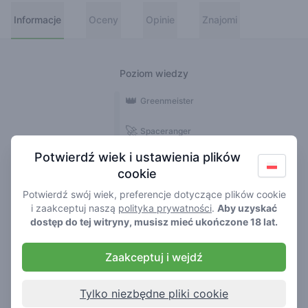
Informacje
Oceny
Opinie
Znajomi
Poziom wiedzy
👑
Greenmeister
🚀
Spaceranger
Potwierdź wiek i ustawienia plików
🥦
Stoner
cookie
🌱
Roller
Potwierdź swój wiek, preferencje dotyczące plików cookie
i zaakceptuj naszą
polityka prywatności
.
Aby uzyskać
🍃
dostęp do tej witryny, musisz mieć ukończone 18 lat.
Smoker
Zaakceptuj i wejdź
Opinie
3
Tylko niezbędne pliki cookie