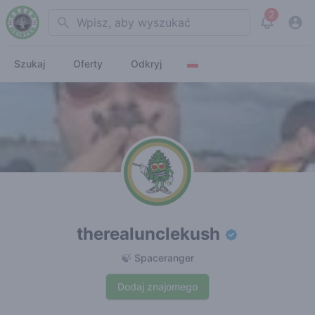
2
Search
View noti
Szukaj
Oferty
Odkryj
therealunclekush
🍃 Spaceranger
Dodaj znajomego