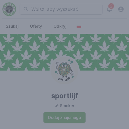
2
Search
View noti
Szukaj
Oferty
Odkryj
sportlijf
🌱 Smoker
Dodaj znajomego