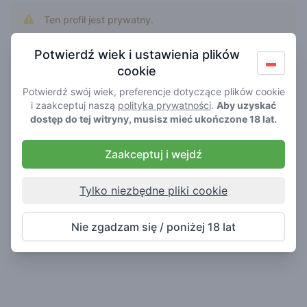
Ten profil jest prywatny.
Dodaj sportlijf jako znajomego aby zobaczyćjego
zdjęcie profilowe.
Potwierdź wiek i ustawienia plików
cookie
Potwierdź swój wiek, preferencje dotyczące plików cookie
i zaakceptuj naszą
polityka prywatności
.
Aby uzyskać
dostęp do tej witryny, musisz mieć ukończone 18 lat.
Zaakceptuj i wejdź
Tylko niezbędne pliki cookie
Nie zgadzam się / poniżej 18 lat