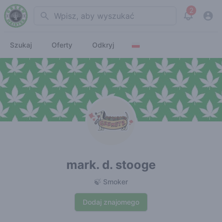
2
Search
View noti
Szukaj
Oferty
Odkryj
mark. d. stooge
🍃 Smoker
Dodaj znajomego