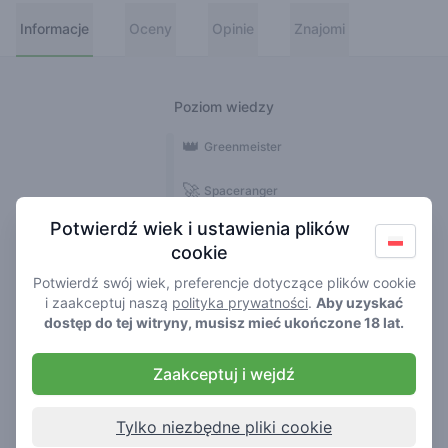
Informacje
Oceny
Opinie
Znajomi
Poziom wiedzy
👑
Greenmeister
🚀
Spaceranger
Potwierdź wiek i ustawienia plików
🥦
Stoner
cookie
🌱
Roller
Potwierdź swój wiek, preferencje dotyczące plików cookie
i zaakceptuj naszą
polityka prywatności
.
Aby uzyskać
🍃
dostęp do tej witryny, musisz mieć ukończone 18 lat.
Smoker
Zaakceptuj i wejdź
Opinie
Oceny
1
1
Tylko niezbędne pliki cookie