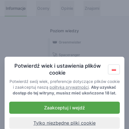
Informacje
Oceny
Opinie
Znajomi
Poziom wiedzy
👑
Greenmeister
🚀
Spaceranger
Potwierdź wiek i ustawienia plików
🥦
Stoner
cookie
🌱
Roller
Potwierdź swój wiek, preferencje dotyczące plików cookie
i zaakceptuj naszą
polityka prywatności
.
Aby uzyskać
🍃
dostęp do tej witryny, musisz mieć ukończone 18 lat.
Smoker
Zaakceptuj i wejdź
Opinie
1
Tylko niezbędne pliki cookie