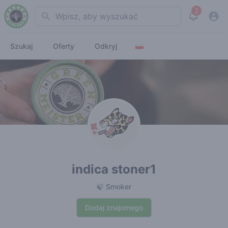
2
Search
View noti
Szukaj
Oferty
Odkryj
indica stoner1
🍃 Smoker
Dodaj znajomego