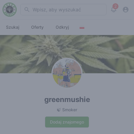
2
Search
View noti
Szukaj
Oferty
Odkryj
greenmushie
🍃 Smoker
Dodaj znajomego