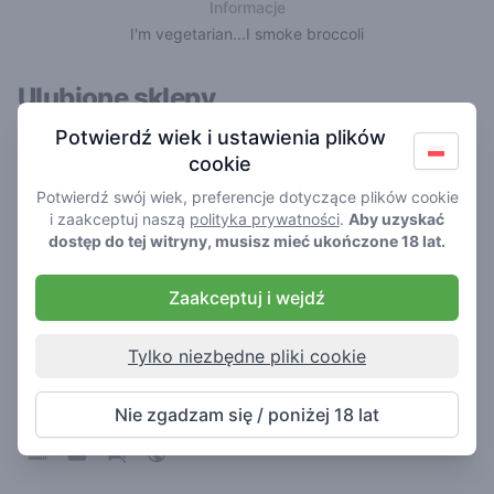
Informacje
I'm vegetarian...I smoke broccoli
Ulubione sklepy
Potwierdź wiek i ustawienia plików
cookie
Potwierdź swój wiek, preferencje dotyczące plików cookie
i zaakceptuj naszą
polityka prywatności
.
Aby uzyskać
dostęp do tej witryny, musisz mieć ukończone 18 lat.
Zaakceptuj i wejdź
Tylko niezbędne pliki cookie
Katsu
4.8
/ 5
Nie zgadzam się / poniżej 18 lat
Kawiarnia w Amsterdam