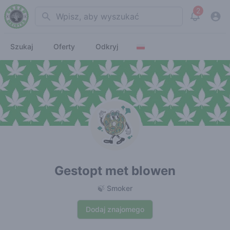
2
Search
View noti
Szukaj
Oferty
Odkryj
Gestopt met blowen
🍃 Smoker
Dodaj znajomego