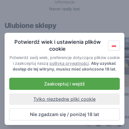
Informacje
Never really lost
Ulubione sklepy
Potwierdź wiek i ustawienia plików
cookie
Potwierdź swój wiek, preferencje dotyczące plików cookie
i zaakceptuj naszą
polityka prywatności
.
Aby uzyskać
dostęp do tej witryny, musisz mieć ukończone 18 lat.
Zaakceptuj i wejdź
De Republiek
Hunter's Coffeesh
Tylko niezbędne pliki cookie
Noord
4.7
/ 5
4.9
/ 5
Kawiarnia w Amsterdam
Nie zgadzam się / poniżej 18 lat
Kawiarnia w Amsterd