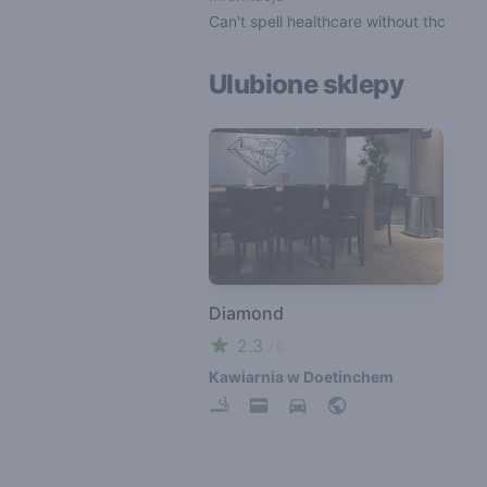
Can't spell healthcare without thc
Ulubione sklepy
Diamond
2.3
/ 5
Kawiarnia w Doetinchem