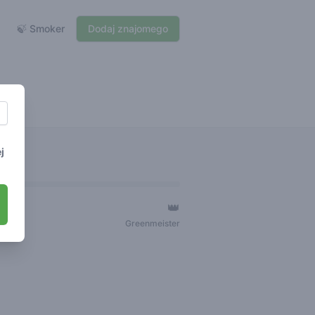
🍃 Smoker
Dodaj znajomego
j
👑
ger
Greenmeister