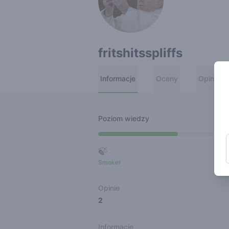
fritshitsspliffs
Informacje
Oceny
Opinie
Poziom wiedzy
🍃
Smoker
Ro
Opinie
2
Informacje