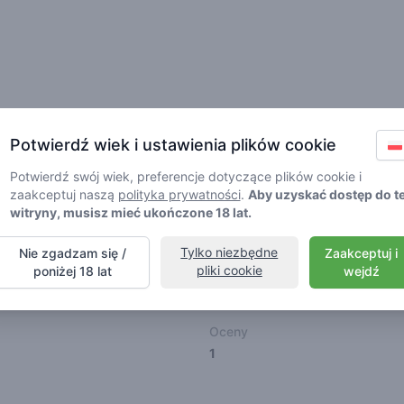
Znajomi
Potwierdź wiek i ustawienia plików cookie
Potwierdź swój wiek, preferencje dotyczące plików cookie i
zaakceptuj naszą
polityka prywatności
.
Aby uzyskać dostęp do te
witryny, musisz mieć ukończone 18 lat.
Tylko niezbędne
Nie zgadzam się /
Zaakceptuj i
🌱
🥦
🚀
pliki cookie
poniżej 18 lat
wejdź
ller
Stoner
Spaceran
Oceny
1