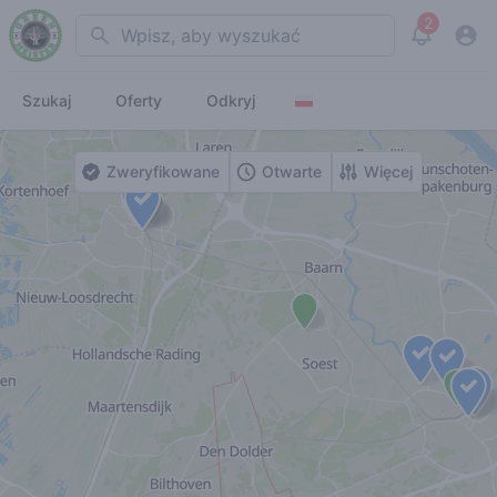
2
Search
View noti
Szukaj
Oferty
Odkryj
Zweryfikowane
Otwarte
Więcej