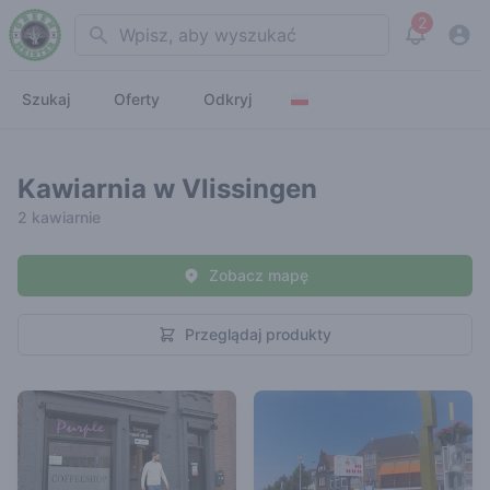
2
Search
View noti
Szukaj
Oferty
Odkryj
Kawiarnia w Vlissingen
2 kawiarnie
Zobacz mapę
Przeglądaj produkty