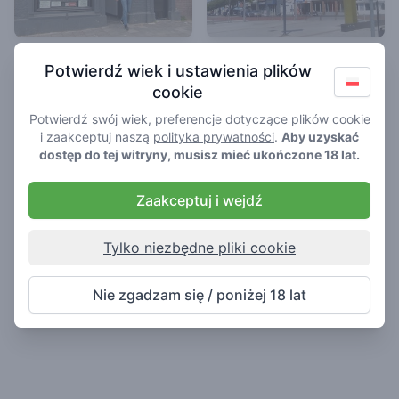
Purple
Aarden
Potwierdź wiek i ustawienia plików
Kawiarnia w Vlissingen
4
cookie
/ 5
Kawiarnia w Vlissingen
Potwierdź swój wiek, preferencje dotyczące plików cookie
i zaakceptuj naszą
polityka prywatności
.
Aby uzyskać
dostęp do tej witryny, musisz mieć ukończone 18 lat.
Zaakceptuj i wejdź
Tylko niezbędne pliki cookie
Nie zgadzam się / poniżej 18 lat