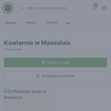
2
Search
View noti
Szukaj
Oferty
Odkryj
Kawiarnia w Maassluis
1 kawiarnia
Zobacz mapę
Przeglądaj produkty