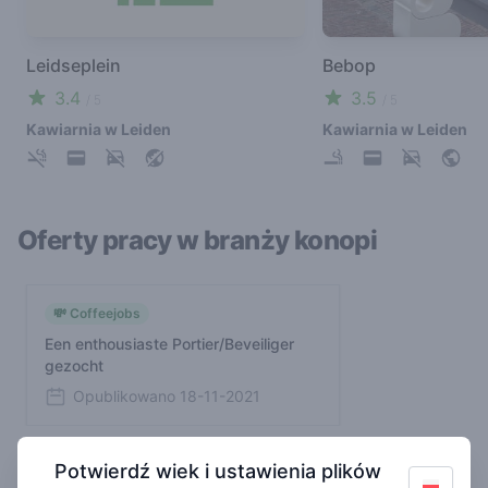
Leidseplein
Bebop
3.4
3.5
/ 5
/ 5
Kawiarnia w Leiden
Kawiarnia w Leiden
Oferty pracy w branży konopi
💸 Coffeejobs
Een enthousiaste Portier/Beveiliger
gezocht
Opublikowano
18-11-2021
Potwierdź wiek i ustawienia plików