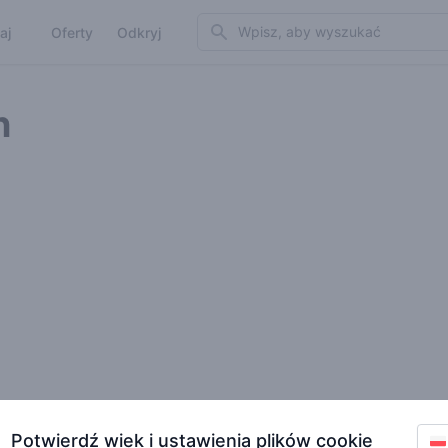
Search
aj
Oferty
Odkryj
n
Potwierdź wiek i ustawienia plików cookie