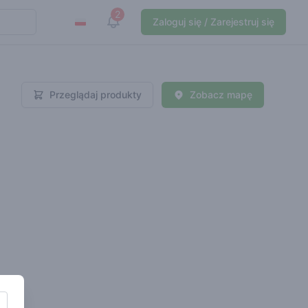
2
View notifications
Zaloguj się / Zarejestruj się
Przeglądaj produkty
Zobacz mapę