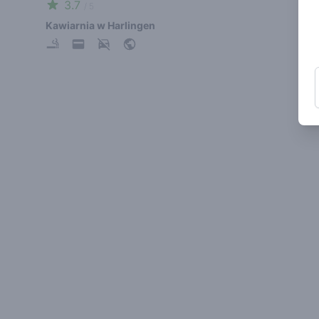
3.7
/ 5
Kawiarnia w Harlingen