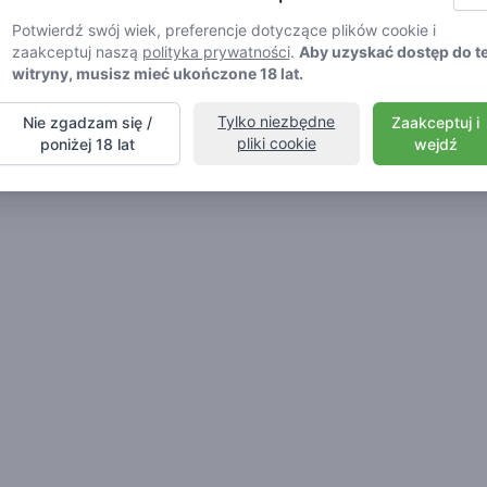
Potwierdź swój wiek, preferencje dotyczące plików cookie i
zaakceptuj naszą
polityka prywatności
.
Aby uzyskać dostęp do te
witryny, musisz mieć ukończone 18 lat.
Tylko niezbędne
Nie zgadzam się /
Zaakceptuj i
pliki cookie
poniżej 18 lat
wejdź