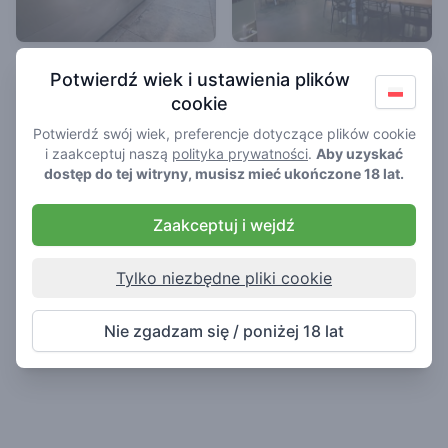
Green Valley
De Kink
Potwierdź wiek i ustawienia plików
4.1
4.7
/ 5
cookie
/ 5
Kawiarnia w Ede
Kawiarnia w Ede
Potwierdź swój wiek, preferencje dotyczące plików cookie
i zaakceptuj naszą
polityka prywatności
.
Aby uzyskać
dostęp do tej witryny, musisz mieć ukończone 18 lat.
Zaakceptuj i wejdź
Tylko niezbędne pliki cookie
Nie zgadzam się / poniżej 18 lat