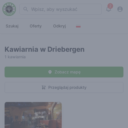
2
Search
View noti
Szukaj
Oferty
Odkryj
Kawiarnia w Driebergen
1 kawiarnia
Zobacz mapę
Przeglądaj produkty