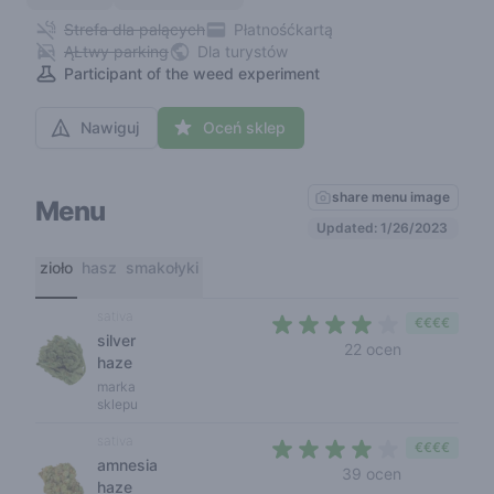
Strefa dla palących
Płatnośćkartą
ĄŁtwy parking
Dla turystów
Participant of the weed experiment
Nawiguj
Oceń sklep
share menu image
Menu
Updated: 1/26/2023
zioło
hasz
smakołyki
sativa
€€€€
silver
3,7 out of 5 
22 ocen
haze
marka
sklepu
sativa
€€€€
amnesia
3,9 out of 5
39 ocen
haze