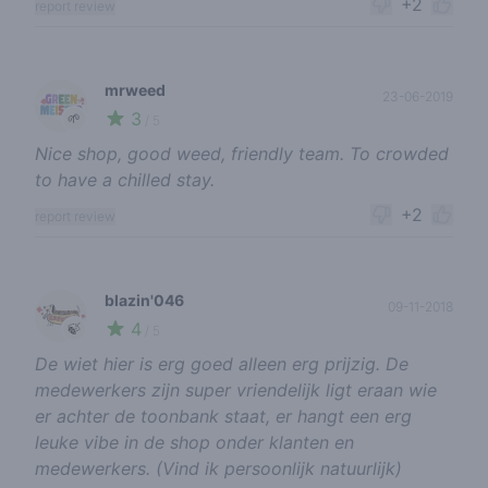
+2
report review
mrweed
23-06-2019
3
🌱
/ 5
Nice shop, good weed, friendly team. To crowded
to have a chilled stay.
+2
report review
blazin'046
09-11-2018
4
🍃
/ 5
De wiet hier is erg goed alleen erg prijzig. De
medewerkers zijn super vriendelijk ligt eraan wie
er achter de toonbank staat, er hangt een erg
leuke vibe in de shop onder klanten en
medewerkers. (Vind ik persoonlijk natuurlijk)