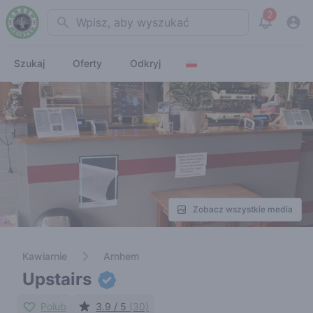
2
Search
View noti
Szukaj
Oferty
Odkryj
Zobacz wszystkie media
Kawiarnie
Arnhem
Upstairs
Polub
3.9 / 5
(30)