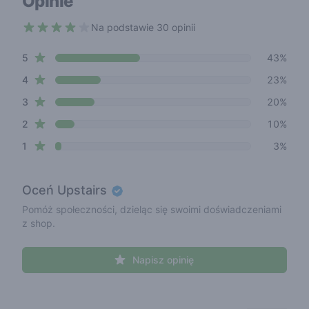
Opinie
Na podstawie 30 opinii
3.9 out of 5 stars
star reviews
Review data
5
43%
star reviews
4
23%
star reviews
3
20%
star reviews
2
10%
star reviews
1
3%
Oceń
Upstairs
Pomóż społeczności, dzieląc się swoimi doświadczeniami
z shop.
Napisz opinię