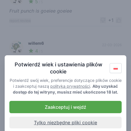
5
🍃
/ 5
Fruit punch is goeiee goeiee
+1
report review
willem6
22-03-2026
4
🍃
/ 5
Eerst jonko, daarna broodje 'n deur verder! Das
Potwierdź wiek i ustawienia plików
top. Helaas kun je hier niet echt lekker zitten.
cookie
0
report review
Potwierdź swój wiek, preferencje dotyczące plików cookie
i zaakceptuj naszą
polityka prywatności
.
Aby uzyskać
dostęp do tej witryny, musisz mieć ukończone 18 lat.
fabienna73
29-03-2025
Zaakceptuj i wejdź
5
🍃
/ 5
Vriendelijk personeel, schoon en netjes! Goed
Tylko niezbędne pliki cookie
bereikbaar met fiets ook. Je kan niet daar zitten.
Maar dat is helemaal niet erg. En de