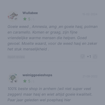
Wullabee
15-02-2024
5
🌱
/ 5
Goeie weed , Amnesia, amg ,en goeie hasj, polman
en caramello. Komen er graag, zijn fijne
vriendelijke warme mensen die helpen. Goed
gevoel. Moeite waard, voor de weed hasj en zeker
het stuk menselijkheid .
+1
report review
weiniggoeieshops
21-09-2022
5
🍃
/ 5
100% beste shop in arnhem (wil niet super veel
zeggen) maar hasj en wiet altijd goeie kwaliteit.
Paar jaar geleden wel poephasj hier