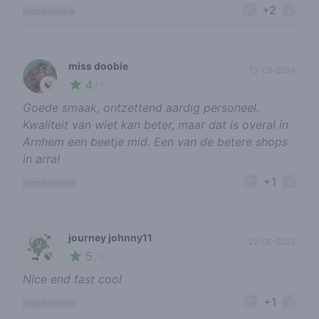
+2
report review
miss doobie
13-08-2024
4
🍃
/ 5
Goede smaak, ontzettend aardig personeel.
Kwaliteit van wiet kan beter, maar dat is overal in
Arnhem een beetje mid. Een van de betere shops
in arra!
+1
report review
journey johnny11
22-06-2024
5
🍃
/ 5
Nice end fast cool
+1
report review