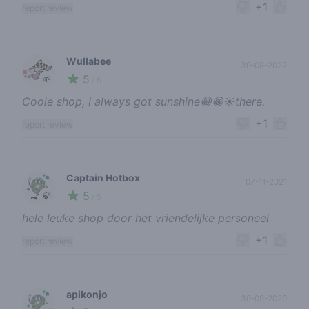
+1
report review
Wullabee
30-08-2022
5
🌱
/ 5
Coole shop, I always got sunshine😁😁☀️there.
+1
report review
Captain Hotbox
07-11-2021
5
🍃
/ 5
hele leuke shop door het vriendelijke personeel
+1
report review
apikonjo
30-09-2020