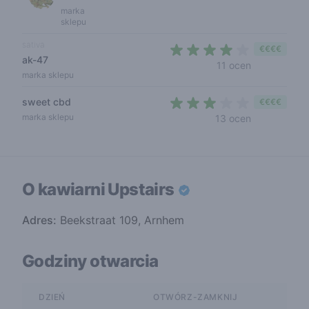
marka
sklepu
sativa
€€€€
ak-47
4 out of 5 s
11 ocen
marka sklepu
sweet cbd
€€€€
2,9 out of 5 
marka sklepu
13 ocen
O kawiarni
Upstairs
Adres:
Beekstraat 109, Arnhem
Godziny otwarcia
DZIEŃ
OTWÓRZ-ZAMKNIJ