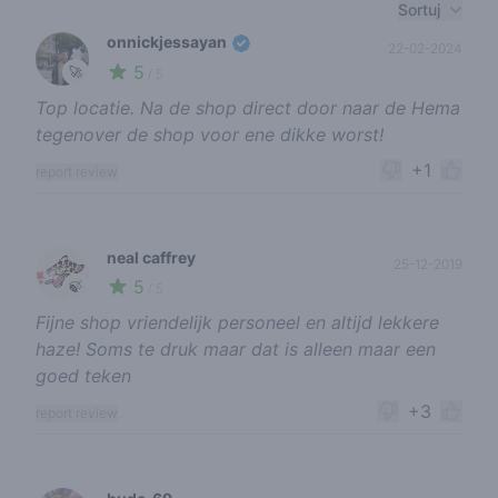
Recent reviews
Sortuj
onnickjessayan
22-02-2024
5
🚀
/ 5
Top locatie. Na de shop direct door naar de Hema
tegenover de shop voor ene dikke worst!
+1
report review
neal caffrey
25-12-2019
5
🍃
/ 5
Fijne shop vriendelijk personeel en altijd lekkere
haze! Soms te druk maar dat is alleen maar een
goed teken
+3
report review