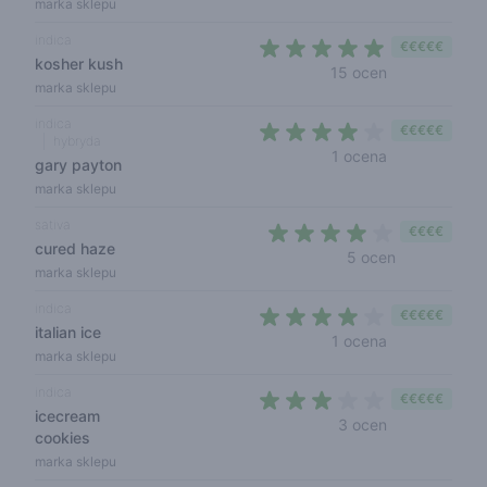
marka sklepu
indica
€€€€€
kosher kush
4,9 out of 5 s
15 ocen
marka sklepu
indica
€€€€€
hybryda
4 out of 5 sta
1 ocena
gary payton
marka sklepu
sativa
€€€€
cured haze
4 out of 5 s
5 ocen
marka sklepu
indica
€€€€€
italian ice
4 out of 5 sta
1 ocena
marka sklepu
indica
€€€€€
icecream
2,3 out of 5 s
3 ocen
cookies
marka sklepu