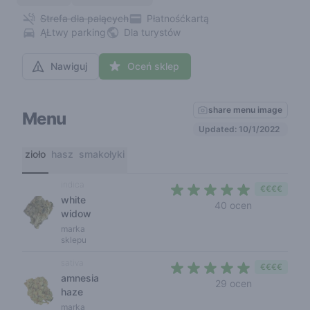
Strefa dla palących
Płatnośćkartą
ĄŁtwy parking
Dla turystów
Nawiguj
Oceń sklep
share menu image
Menu
Updated: 10/1/2022
zioło
hasz
smakołyki
indica
€€€€
white
4,5 out of 5
40 ocen
widow
marka
sklepu
sativa
€€€€
amnesia
4,6 out of 5
29 ocen
haze
marka