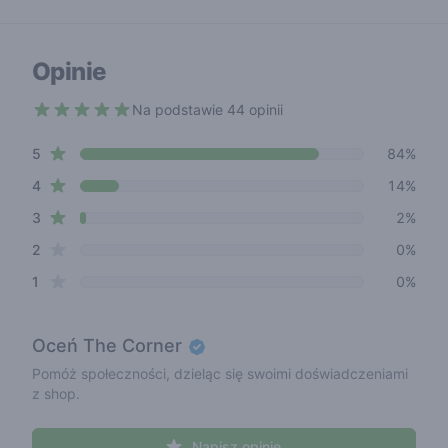
Opinie
Na podstawie 44 opinii
4.8 out of 5 stars
star reviews
Review data
5
84%
star reviews
4
14%
star reviews
3
2%
star reviews
2
0%
star reviews
1
0%
Oceń
The Corner
Pomóż społeczności, dzieląc się swoimi doświadczeniami
z shop.
Napisz opinię