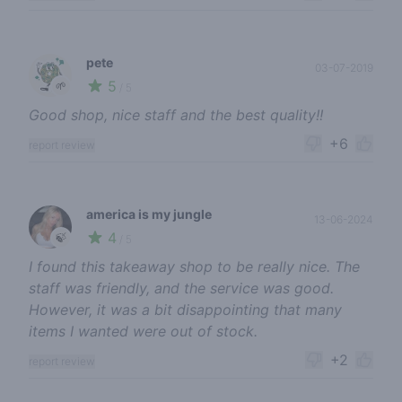
pete
03-07-2019
5
🌱
/ 5
Good shop, nice staff and the best quality!!
+6
report review
america is my jungle
13-06-2024
4
🍃
/ 5
I found this takeaway shop to be really nice. The
staff was friendly, and the service was good.
However, it was a bit disappointing that many
items I wanted were out of stock.
+2
report review