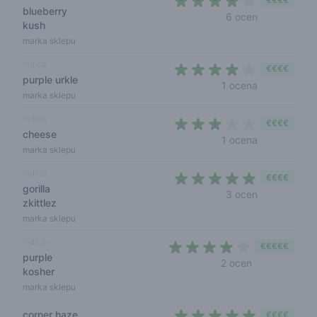
blueberry
3,7 out of 5 
6 ocen
kush
marka sklepu
indica
€€€€
purple urkle
4 out of 5 s
1 ocena
marka sklepu
indica
€€€€
cheese
3 out of 5 s
1 ocena
marka sklepu
indica
€€€€
gorilla
5 out of 5 s
3 ocen
zkittlez
marka sklepu
indica
€€€€€
purple
3,5 out of 5 s
2 ocen
kosher
marka sklepu
corner haze
€€€€