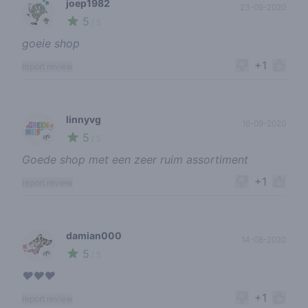
joep1982
23-09-2020
5
🥦
/ 5
goeie shop
+1
report review
linnyvg
16-09-2020
5
🌱
/ 5
Goede shop met een zeer ruim assortiment
+1
report review
damian000
14-08-2020
5
🌱
/ 5
❤️❤️❤️
+1
report review