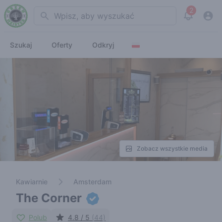
2
Search
View noti
Szukaj
Oferty
Odkryj
Zobacz wszystkie media
Kawiarnie
Amsterdam
The Corner
Polub
4.8 / 5
(44)