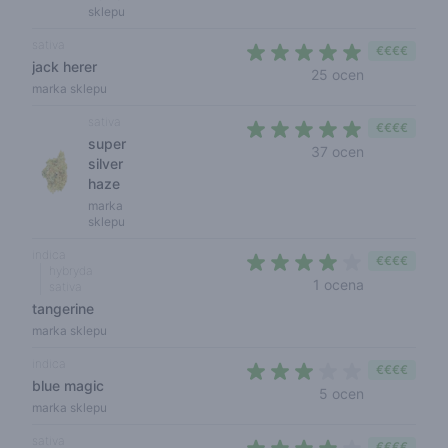
sklepu
sativa
€€€€
jack herer
4,6 out of 5
25 ocen
marka sklepu
sativa
€€€€
super
4,6 out of 5
37 ocen
silver
haze
marka
sklepu
indica
€€€€
hybryda
4 out of 5 s
1 ocena
sativa
tangerine
marka sklepu
indica
€€€€
blue magic
2,4 out of 5 
5 ocen
marka sklepu
sativa
€€€€