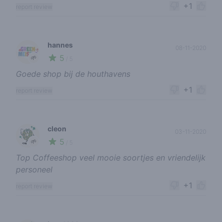
+1
report review
hannes
08-11-2020
5
🌱
/ 5
Goede shop bij de houthavens
+1
report review
cleon
03-11-2020
5
🌱
/ 5
Top Coffeeshop veel mooie soortjes en vriendelijk
personeel
+1
report review