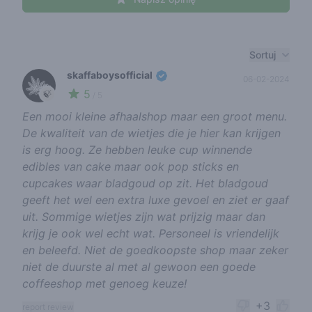
Recent reviews
Sortuj
skaffaboysofficial
06-02-2024
5
🍃
/ 5
Een mooi kleine afhaalshop maar een groot menu.
De kwaliteit van de wietjes die je hier kan krijgen
is erg hoog. Ze hebben leuke cup winnende
edibles van cake maar ook pop sticks en
cupcakes waar bladgoud op zit. Het bladgoud
geeft het wel een extra luxe gevoel en ziet er gaaf
uit. Sommige wietjes zijn wat prijzig maar dan
krijg je ook wel echt wat. Personeel is vriendelijk
en beleefd. Niet de goedkoopste shop maar zeker
niet de duurste al met al gewoon een goede
coffeeshop met genoeg keuze!
+3
report review