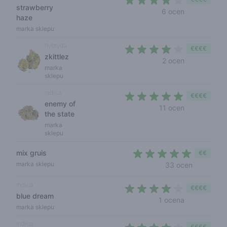
strawberry
3,8 out of 5
6 ocen
haze
marka sklepu
hybryda
€€€€
zkittlez
3,5 out of 5
2 ocen
marka
sklepu
indica
€€€€
enemy of
4,2 out of 5 
11 ocen
the state
marka
sklepu
mix gruis
€€
4,4 out of
marka sklepu
33 ocen
indica
€€€€
blue dream
4 out of 5 s
1 ocena
marka sklepu
indica
€€€€