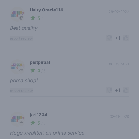
Hairy Oracle114
26-02-2022
5
🍃
/ 5
Best quality
+1
report review
pietpiraat
06-03-2021
4
🌱
/ 5
prima shop!
+1
report review
jari1234
08-11-2020
5
🌱
/ 5
Hoge kwaliteit en prima service