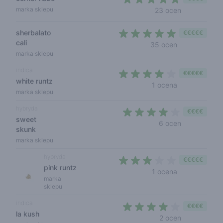
4,6 out of 5
marka sklepu
23 ocen
sherbalato
€€€€€
cali
4,3 out of 5 s
35 ocen
marka sklepu
indica
€€€€€
white runtz
4 out of 5 sta
1 ocena
marka sklepu
hybryda
€€€€
sweet
4 out of 5 s
6 ocen
skunk
marka sklepu
hybryda
€€€€€
pink runtz
3 out of 5 sta
1 ocena
marka
sklepu
indica
€€€€
la kush
3,5 out of 5
2 ocen