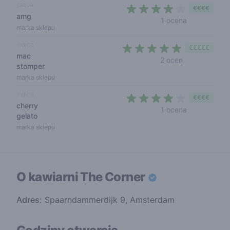
sativa
€€€€
amg
4 out of 5 s
1 ocena
marka sklepu
indica
€€€€€
mac
5 out of 5 sta
2 ocen
stomper
marka sklepu
indica
€€€€
cherry
4 out of 5 s
1 ocena
gelato
marka sklepu
O kawiarni
The Corner
Adres:
Spaarndammerdijk 9, Amsterdam