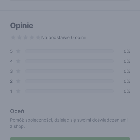
Opinie
Na podstawie 0 opinii
out of 5 stars
star reviews
Review data
5
0%
star reviews
4
0%
star reviews
3
0%
star reviews
2
0%
star reviews
1
0%
Oceń
Pomóż społeczności, dzieląc się swoimi doświadczeniami
z shop.