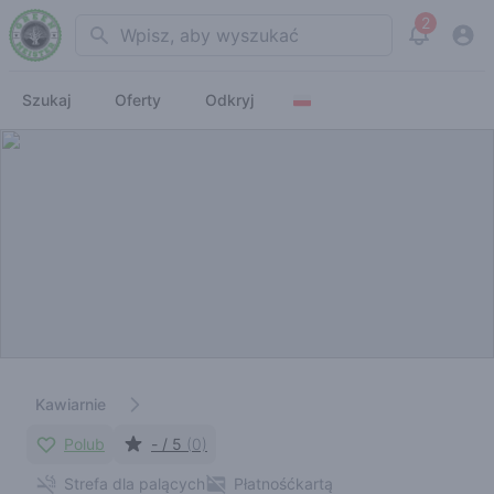
2
Search
View noti
Szukaj
Oferty
Odkryj
Kawiarnie
Polub
- / 5
(0)
Strefa dla palących
Płatnośćkartą