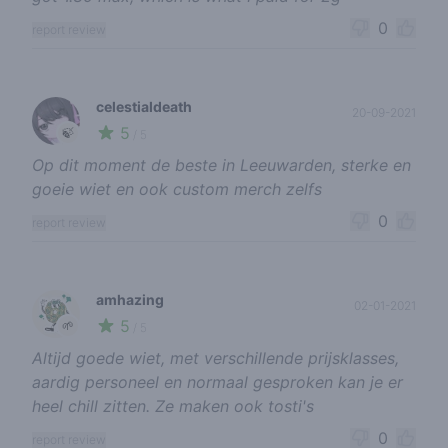
0
report review
celestialdeath
20-09-2021
5
🍃
/ 5
Op dit moment de beste in Leeuwarden, sterke en
goeie wiet en ook custom merch zelfs
0
report review
amhazing
02-01-2021
5
🌱
/ 5
Altijd goede wiet, met verschillende prijsklasses,
aardig personeel en normaal gesproken kan je er
heel chill zitten. Ze maken ook tosti's
0
report review