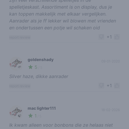
zijn veel verschillende spelletjes in de
spelletjeskast. Assortiment is on display, dus je
kan toppen makkelijk met elkaar vergelijken.
Aanrader als je ff lekker wil blowen met vrienden
en ondertussen een potje wil schaken oid
+1
report review
goldenshady
09-01-2020
5
🌱
/ 5
Silver haze, dikke aanrader
+1
report review
mac lighter111
18-02-2026
1
🍃
/ 5
Ik kwam alleen voor bonbons die ze helaas niet