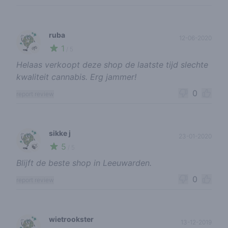
ruba
12-06-2020
1
🌱
/ 5
Helaas verkoopt deze shop de laatste tijd slechte
kwaliteit cannabis. Erg jammer!
0
report review
sikke j
23-01-2020
5
🍃
/ 5
Blijft de beste shop in Leeuwarden.
0
report review
wietrookster
13-12-2019