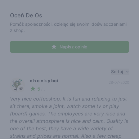
Oceń
De Os
Pomóż społeczności, dzieląc się swoimi doświadczeniami
z shop.
Napisz opinię
Recent reviews
Sortuj
c h o n k y boi
28-07-2020
5
🍃
/ 5
Very nice coffeeshop. It is fun and relaxing to just
sit there, smoke a joint, watch some tv or play
(board) games. The employees are very nice and
the overall atmosphere is nice and calm. Quality is
one of the best, they have a wide variety of
strains and prices are normal. Also a few cheap