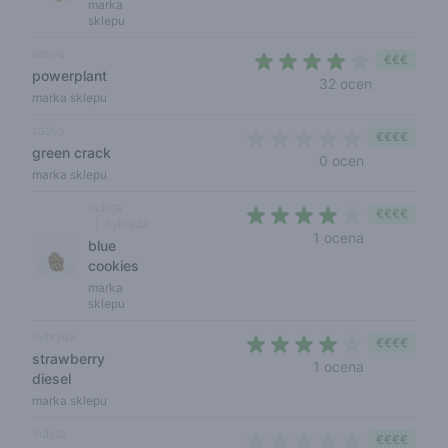
marka
sklepu
sativa
€€€
powerplant
3,4 out of 
32 ocen
marka sklepu
sativa
€€€€
green crack
0 out of 5 s
0 ocen
marka sklepu
indica
€€€€
hybryda
4 out of 5 s
1 ocena
blue
cookies
marka
sklepu
hybryda
€€€€
strawberry
4 out of 5 s
1 ocena
diesel
marka sklepu
indica
€€€€