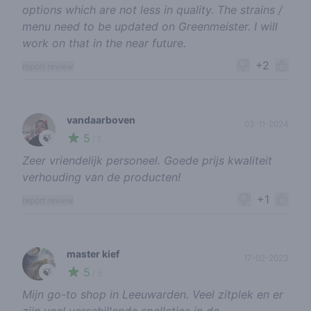
options which are not less in quality. The strains /
menu need to be updated on Greenmeister. I will
work on that in the near future.
+2
report review
vandaarboven
03-11-2024
5
🍃
/ 5
Zeer vriendelijk personeel. Goede prijs kwaliteit
verhouding van de producten!
+1
report review
master kief
17-02-2023
5
🍃
/ 5
Mijn go-to shop in Leeuwarden. Veel zitplek en er