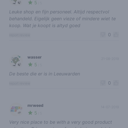
5
🍃
/ 5
Leuke shop en fijn personeel. Altijd respectvol
behandeld. Eigelijk geen vieze of mindere wiet te
koop. Wat je koopt is altyd goed
0
report review
wasser
21-08-2019
5
🍃
/ 5
De beste die er is in Leeuwarden
0
report review
mrweed
14-07-2019
5
🌱
/ 5
Very nice place to be with a very good product