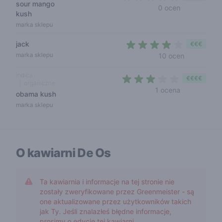
sour mango
0 out of 5 s
0 ocen
kush
marka sklepu
jack
€€€
3,8 out of 
marka sklepu
10 ocen
indica
€€€€
organiczne
3 out of 5 s
1 ocena
obama kush
marka sklepu
O kawiarni
De Os
Ta kawiarnia i informacje na tej stronie nie
zostały zweryfikowane przez Greenmeister - są
one aktualizowane przez użytkowników takich
jak Ty. Jeśli znalazłeś błędne informacje,
prosimy o edycję tej kawiarni.