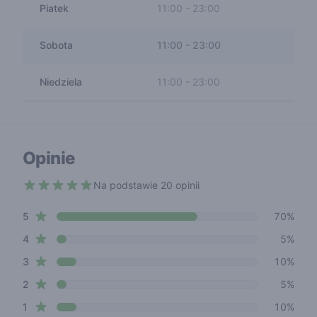
Piatek
11:00
-
23:00
Sobota
11:00
-
23:00
Niedziela
11:00
-
23:00
Opinie
Na podstawie 20 opinii
4.2 out of 5 stars
star reviews
Review data
5
70%
star reviews
4
5%
star reviews
3
10%
star reviews
2
5%
star reviews
1
10%