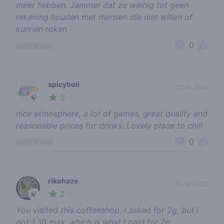
meer hebben. Jammer dat ze weinig tot geen
rekening houden met mensen die niet willen of
kunnen roken
0
report review
spicyboii
30-11-2024
5
🍃
/ 5
nice atmosphere, a lot of games, great quality and
reasonable prices for drinks. Lovely place to chill
0
report review
rikohaze
02-10-2023
2
🍃
/ 5
You visited this coffeeshop, I asked for 2g, but I
got 1.30 max, which is what I paid for 2g