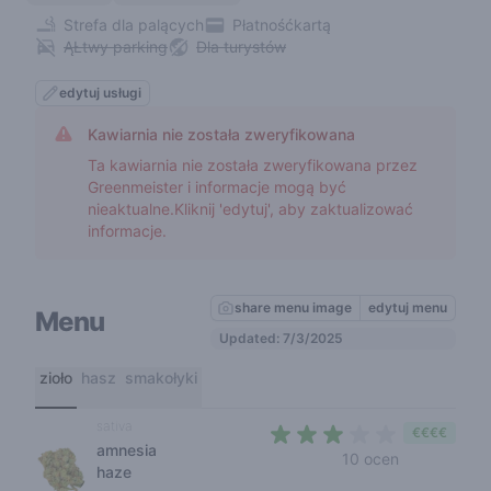
Strefa dla palących
Płatnośćkartą
ĄŁtwy parking
Dla turystów
edytuj usługi
Kawiarnia nie została zweryfikowana
Ta kawiarnia nie została zweryfikowana przez
Greenmeister i informacje mogą być
nieaktualne.Kliknij 'edytuj', aby zaktualizować
informacje.
share menu image
edytuj menu
Menu
Updated: 7/3/2025
zioło
hasz
smakołyki
sativa
€€€€
amnesia
2,6 out of 5 
10 ocen
haze