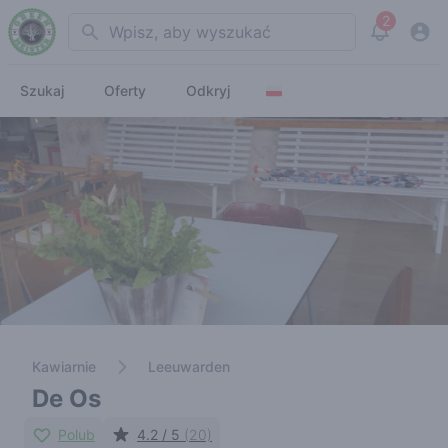
2
Search
View noti
Szukaj
Oferty
Odkryj
Kawiarnie
Leeuwarden
De Os
Polub
4.2 / 5
(20)